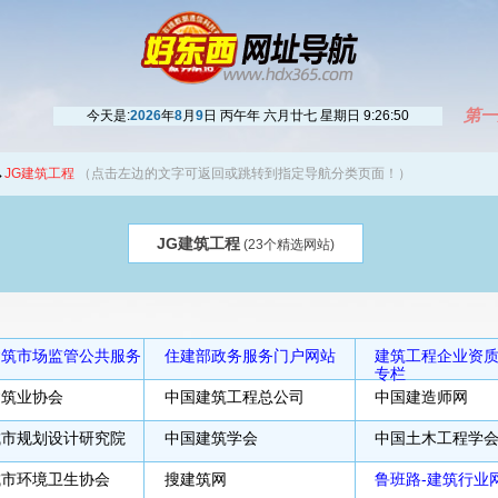
第一
今天是:
2026
年
8
月
9
日 丙午年 六月廿七 星期日
9:26:50
→
JG建筑工程
（点击左边的文字可返回或跳转到指定导航分类页面！）
JG建筑工程
(23个精选网站)
建筑市场监管公共服务
住建部政务服务门户网站
建筑工程企业资
专栏
建筑业协会
中国建筑工程总公司
中国建造师网
城市规划设计研究院
中国建筑学会
中国土木工程学
城市环境卫生协会
搜建筑网
鲁班路-建筑行业