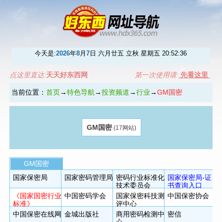
今天是:
2026
年
8
月
7
日 六月廿五 立秋 星期五
20:52:36
点这里直达:
天天好东西网
第一次使用请:
先看这里
当前位置：
首页
→
特色导航
→
投资频道
→
行业
→
GM国密
GM国密
(17网站)
GM国密
国家保密局
国家密码管理局
密码行业标准化
国家保密局-证
技术委员会
书查询入口
《国家国密行业
中国密码学会
国家保密科技测
中国保密协会
标准》
评中心
中国保密在线网
金城出版社
商用密码检测中
密信