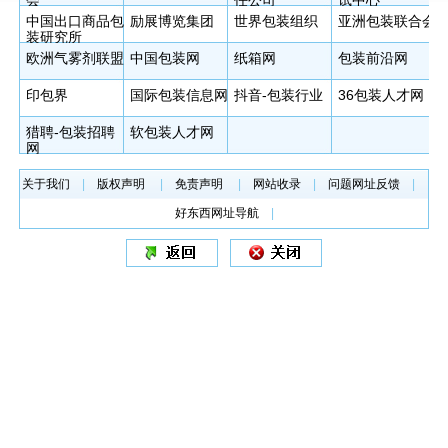
会
任公司
试中心
中国出口商品包
励展博览集团
世界包装组织
亚洲包装联合会
装研究所
欧洲气雾剂联盟
中国包装网
纸箱网
包装前沿网
印包界
国际包装信息网
抖音-包装行业
36包装人才网
猎聘-包装招聘
软包装人才网
网
关于我们
|
版权声明
|
免责声明
|
网站收录
|
问题网址反馈
|
好东西网址导航
|