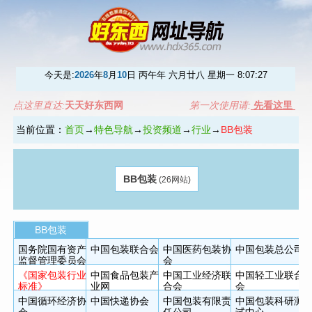
今天是:
2026
年
8
月
10
日 丙午年 六月廿八 星期一
8:07:27
点这里直达:
天天好东西网
第一次使用请:
先看这里
当前位置：
首页
→
特色导航
→
投资频道
→
行业
→
BB包装
BB包装
(26网站)
BB包装
国务院国有资产
中国包装联合会
中国医药包装协
中国包装总公司
监督管理委员会
会
《国家包装行业
中国食品包装产
中国工业经济联
中国轻工业联合
标准》
业网
合会
会
中国循环经济协
中国快递协会
中国包装有限责
中国包装科研测