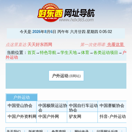
今天是:
2026
年
8
月
6
日 丙午年 六月廿四 星期四
0:05:02
点这里直达:
天天好东西网
第一次使用请:
先看这里
当前位置：
首页
→
特色导航
→
学生天地
→
体育
→
各类运动项目
→
户
外运动
户外运动
(8网站)
户外运动
中国登山协会
中国极限运运协
中国自行车运动
中国赛艇协会
会
协会
中国户外资料网
中国户外网
驴友网
抖音-户外运动
关于我们
|
版权声明
|
免责声明
|
网站收录
|
问题网址反馈
|