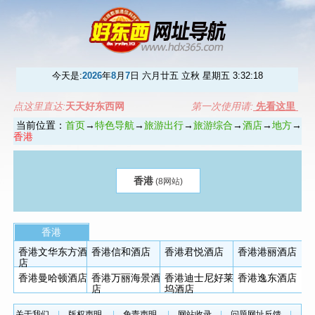
今天是:
2026
年
8
月
7
日 六月廿五 立秋 星期五
3:32:18
点这里直达:
天天好东西网
第一次使用请:
先看这里
当前位置：
首页
→
特色导航
→
旅游出行
→
旅游综合
→
酒店
→
地方
→
香港
香港
(8网站)
香港
香港文华东方酒
香港信和酒店
香港君悦酒店
香港港丽酒店
店
香港曼哈顿酒店
香港万丽海景酒
香港迪士尼好莱
香港逸东酒店
店
坞酒店
关于我们
|
版权声明
|
免责声明
|
网站收录
|
问题网址反馈
|