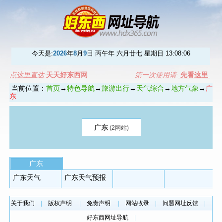
今天是:
2026
年
8
月
9
日 丙午年 六月廿七 星期日
13:08:06
点这里直达:
天天好东西网
第一次使用请:
先看这里
当前位置：
首页
→
特色导航
→
旅游出行
→
天气综合
→
地方气象
→
广
东
广东
(2网站)
广东
广东天气
广东天气预报
关于我们
|
版权声明
|
免责声明
|
网站收录
|
问题网址反馈
|
好东西网址导航
|