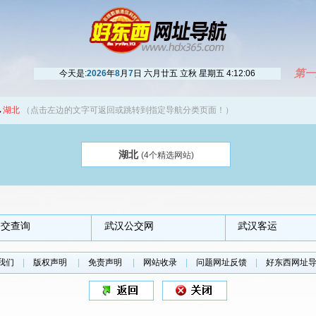
第一
今天是:
2026
年
8
月
7
日 六月廿五 立秋 星期五
4:12:07
→
湖北
（点击左边的文字可返回或跳转到指定导航分类页面！）
湖北
(4个精选网站)
公交查询
武汉公交网
武汉客运
我们
|
版权声明
|
免责声明
|
网站收录
|
问题网址反馈
|
好东西网址