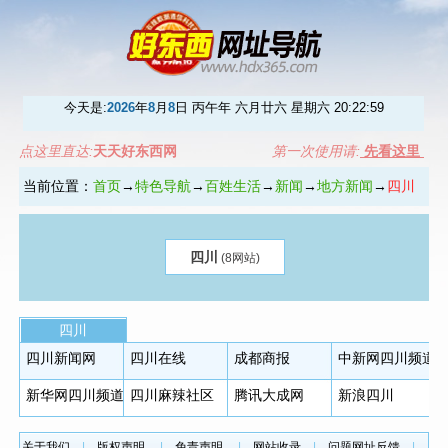
今天是:
2026
年
8
月
8
日 丙午年 六月廿六 星期六
20:22:59
点这里直达:
天天好东西网
第一次使用请:
先看这里
当前位置：
首页
→
特色导航
→
百姓生活
→
新闻
→
地方新闻
→
四川
四川
(8网站)
四川
四川新闻网
四川在线
成都商报
中新网四川频道
新华网四川频道
四川麻辣社区
腾讯大成网
新浪四川
关于我们
|
版权声明
|
免责声明
|
网站收录
|
问题网址反馈
|