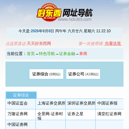
今天是:
2026
年
8
月
8
日 丙午年 六月廿六 星期六
11:22:10
点这里直达:
天天好东西网
第一次使用请:
先看这里
当前位置：
首页
→
特色导航
→
证劵金融
→
券商
证券综合
证券公司
(9网站)
(42网站)
证券综合
中国证监会
上海证券交易所
深圳证券交易所
中国证券报
万隆证券网
全景网-证券时
证券之星
满堂红证券网
报
中国证劵网