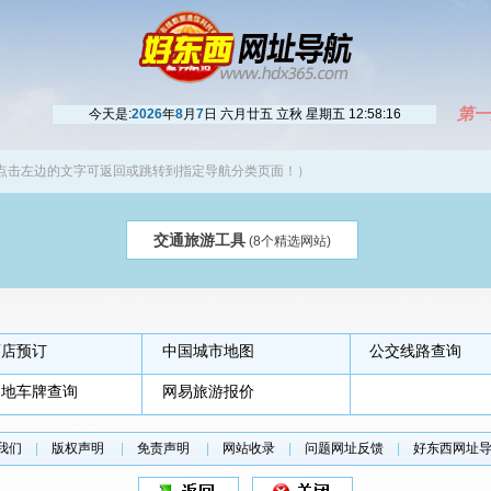
第一
今天是:
2026
年
8
月
7
日 六月廿五 立秋 星期五
12:58:16
点击左边的文字可返回或跳转到指定导航分类页面！）
交通旅游工具
(8个精选网站)
酒店预订
中国城市地图
公交线路查询
各地车牌查询
网易旅游报价
我们
|
版权声明
|
免责声明
|
网站收录
|
问题网址反馈
|
好东西网址