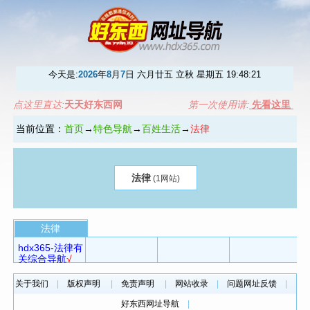
今天是:
2026
年
8
月
7
日 六月廿五 立秋 星期五
19:48:21
点这里直达:
天天好东西网
第一次使用请:
先看这里
当前位置：
首页
→
特色导航
→
百姓生活
→
法律
法律
(1网站)
法律
hdx365-法律有
关综合导航
√
关于我们
|
版权声明
|
免责声明
|
网站收录
|
问题网址反馈
|
好东西网址导航
|