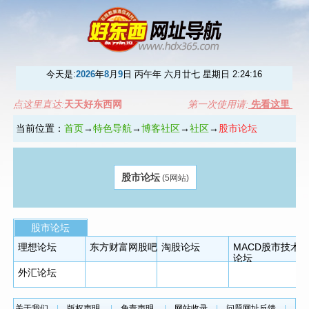
今天是:
2026
年
8
月
9
日 丙午年 六月廿七 星期日
2:24:16
点这里直达:
天天好东西网
第一次使用请:
先看这里
当前位置：
首页
→
特色导航
→
博客社区
→
社区
→
股市论坛
股市论坛
(5网站)
股市论坛
理想论坛
东方财富网股吧
淘股论坛
MACD股市技术
论坛
外汇论坛
关于我们
|
版权声明
|
免责声明
|
网站收录
|
问题网址反馈
|