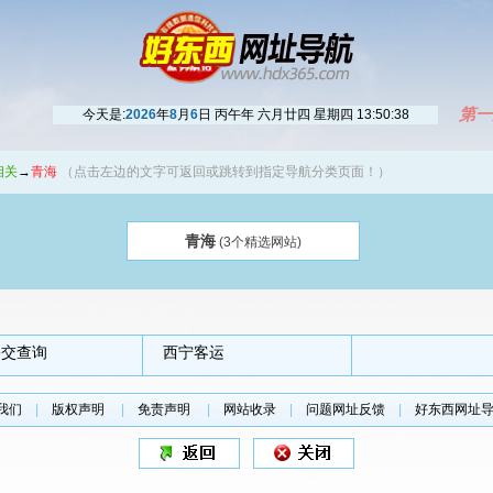
第一
今天是:
2026
年
8
月
6
日 丙午年 六月廿四 星期四
13:50:38
相关
→
青海
（点击左边的文字可返回或跳转到指定导航分类页面！）
青海
(3个精选网站)
公交查询
西宁客运
我们
|
版权声明
|
免责声明
|
网站收录
|
问题网址反馈
|
好东西网址