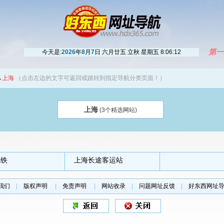
第一
今天是:
2026
年
8
月
7
日 六月廿五 立秋 星期五
8:06:12
→
上海
（点击左边的文字可返回或跳转到指定导航分类页面！）
上海
(3个精选网站)
地铁
上海长途客运站
我们
|
版权声明
|
免责声明
|
网站收录
|
问题网址反馈
|
好东西网址