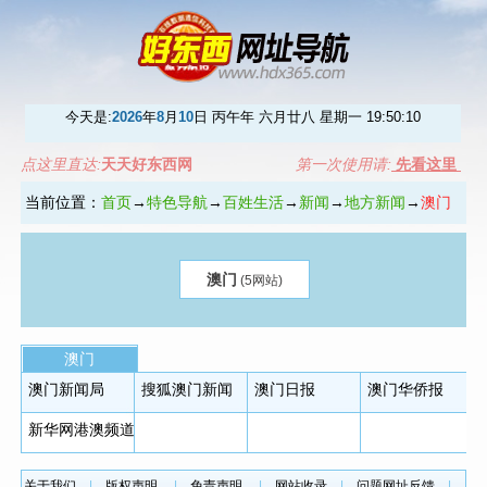
今天是:
2026
年
8
月
10
日 丙午年 六月廿八 星期一
19:50:10
点这里直达:
天天好东西网
第一次使用请:
先看这里
当前位置：
首页
→
特色导航
→
百姓生活
→
新闻
→
地方新闻
→
澳门
澳门
(5网站)
澳门
澳门新闻局
搜狐澳门新闻
澳门日报
澳门华侨报
新华网港澳频道
关于我们
|
版权声明
|
免责声明
|
网站收录
|
问题网址反馈
|