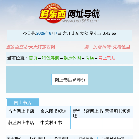
今天是:
2026
年
8
月
7
日 六月廿五 立秋 星期五
3:42:55
点这里直达:
天天好东西网
第一次使用请:
先看这里
当前位置：
首页
→
特色导航
→
娱乐休闲
→
阅读
→
网上书店
网上书店
(6网站)
网上书店
当当网上书店
京东图书频道
新华书店网上书
天猫图书频道
城
蔚蓝网上书店
中关村图书
关于我们
|
版权声明
|
免责声明
|
网站收录
|
问题网址反馈
|