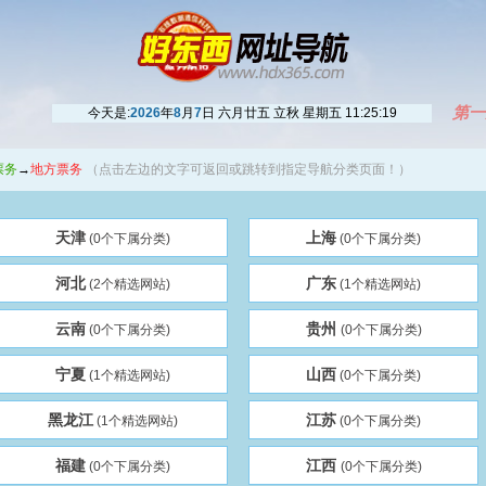
第一
今天是:
2026
年
8
月
7
日 六月廿五 立秋 星期五
11:25:20
票务
→
地方票务
（点击左边的文字可返回或跳转到指定导航分类页面！）
天津
上海
(0个下属分类)
(0个下属分类)
河北
广东
(2个精选网站)
(1个精选网站)
云南
贵州
(0个下属分类)
(0个下属分类)
宁夏
山西
(1个精选网站)
(0个下属分类)
黑龙江
江苏
(1个精选网站)
(0个下属分类)
福建
江西
(0个下属分类)
(0个下属分类)